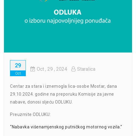
29
Oct
, 29 ,
2024
Staralica
Oct
Centar za stara i iznemogla lica-osobe Mostar, dana
29.10.2024. godine na preporuku Komisije za javne
nabave, donosi sljeću ODLUKU.
Preuzmite ODLUKU:
“Nabavka višenamjenskog putničkog motornog vozila.”