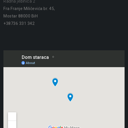
Radna jedinica 2
Fra Franje Miličevića br. 45,
Mostar 88000 BiH
+38736 331 342