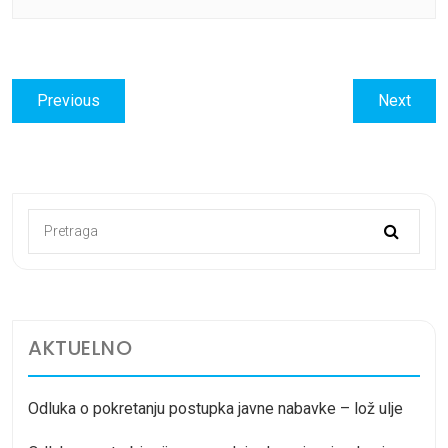
Post
Previous
Next
Previous
Next
navigation
post:
post:
AKTUELNO
Odluka o pokretanju postupka javne nabavke – lož ulje