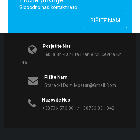
Imate pitanje
Slobodno nas kontaktirajte
PIŠITE NAM
Posjetite Nas
Tekija Br. 40 / Fra Franje Miličevića Br.
45
Pišite Nam
Staracki.dom.mostar@gmail.com
Nazovite Nas
+38736 576 361 / +38736 331 342