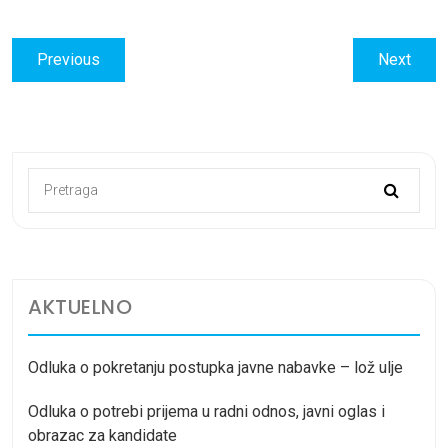
Post
Previous
Next
Previous
Next
navigation
post:
post:
AKTUELNO
Odluka o pokretanju postupka javne nabavke – lož ulje
Odluka o potrebi prijema u radni odnos, javni oglas i
obrazac za kandidate