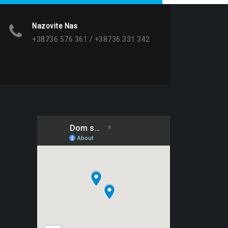
Nazovite Nas
+38736 576 361 / +38736 331 342