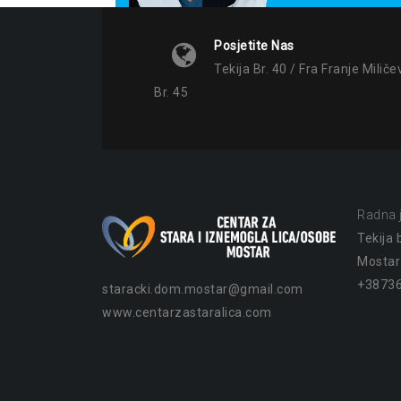
Posjetite Nas
Tekija Br. 40 / Fra Franje Miliče
Br. 45
Radna j
Tekija b
Mostar
+38736
staracki.dom.mostar@gmail.com
www.centarzastaralica.com