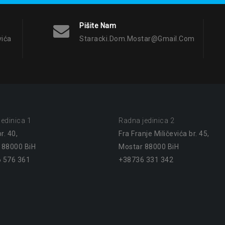
Pišite Nam
vića
Staracki.dom.mostar@gmail.com
edinica 1
Radna jedinica 2
r. 40,
Fra Franje Miličevića br. 45,
 88000 BiH
Mostar 88000 BiH
 576 361
+38736 331 342