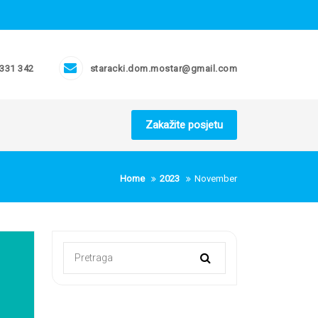
 331 342
staracki.dom.mostar@gmail.com
Zakažite posjetu
Home
2023
November