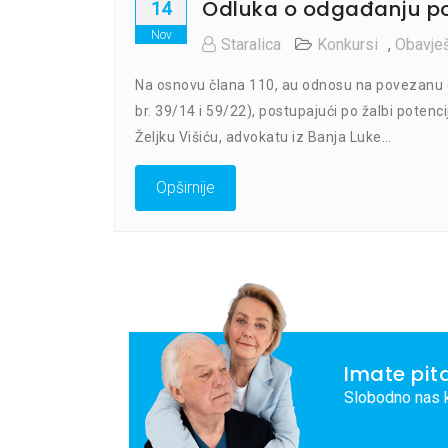
Odluka o odgađanju p
14
Nov
Staralica
Konkursi
,
Obavješ
Na osnovu člana 110, au odnosu na povezanu 
br. 39/14 i 59/22), postupajući po žalbi pote
Željku Višiću, advokatu iz Banja Luke…
Opširnije
Imate pit
Slobodno nas k