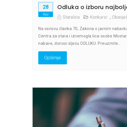
Odluka o izboru najbo
28
Nov
Staralica
Konkursi
,
Obavješ
Na osnovu članka 70, Zakona o javnim nabavkam
Centra za stara i iznemogla lica-osobe Mostar
nabave, donosi sljeću ODLUKU. Preuzmite…
Opširnije