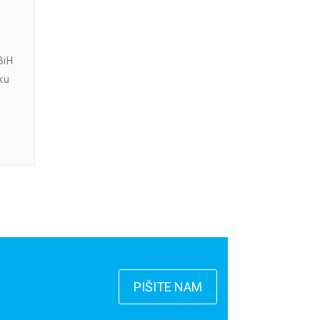
BiH
ku
PIŠITE NAM