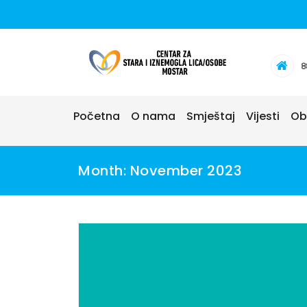
Skip
to
content
8
Početna
O nama
Smještaj
Vijesti
Ob
Month:
November 2023