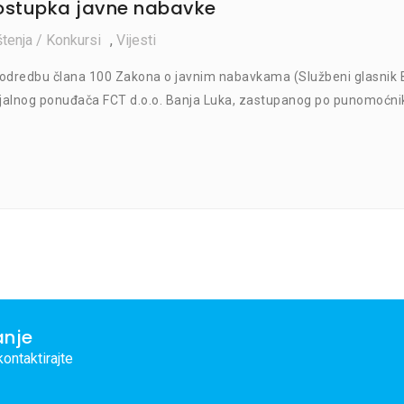
ostupka javne nabavke
tenja / Konkursi
,
Vijesti
odredbu člana 100 Zakona o javnim nabavkama (Službeni glasnik 
ncijalnog ponuđača FCT d.o.o. Banja Luka, zastupanog po punomoćni
anje
ontaktirajte